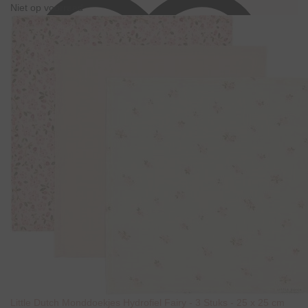
Niet op voorraad
Little Dutch Monddoekjes Hydrofiel Fairy - 3 Stuks - 25 x 25 cm