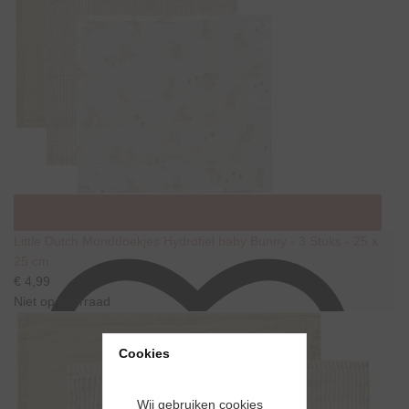
Little Dutch Monddoekjes Hydrofiel baby Bunny - 3 Stuks - 25 x
25 cm
€ 4,99
Niet op voorraad
Cookies
Wij gebruiken cookies