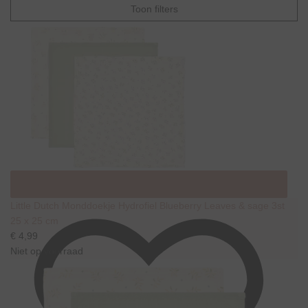
Toon filters
Little Dutch Monddoekje Hydrofiel Blueberry Leaves & sage 3st
25 x 25 cm
€ 4,99
Niet op voorraad