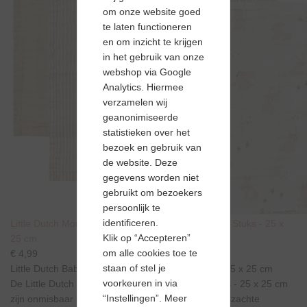
om onze website goed
te laten functioneren
en om inzicht te krijgen
in het gebruik van onze
webshop via Google
Analytics. Hiermee
verzamelen wij
geanonimiseerde
statistieken over het
bezoek en gebruik van
de website. Deze
gegevens worden niet
gebruikt om bezoekers
persoonlijk te
identificeren.
Little Dutch Monddoekjes Hydrofiel baby Bunny - 3 Stuks - 25 x
Klik op “Accepteren”
25 cm
om alle cookies toe te
€ 4,99
staan of stel je
Little Dutch Baby Bunny Monddoekjes - 3 Stuks - 25 x 25 cm
voorkeuren in via
De Little Dutch Baby Bunny Monddoekjes - 3 Stuks - 25 x 25 cm
“Instellingen”. Meer
zijn onmisbaar bij de verzorging van je baby. Deze zachte