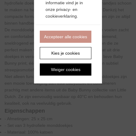
informatie vind je in
hydrofiele doekjes zijn ideaal om snel mondjes en handjes schoon
onze privacy- en
te maken na het eten, bij het voeden of onderweg. Dankzij het
cookieverklaring.
compacte formaat passen ze perfect in de luiertas en zijn ze altijd
binnen handbereik.
De monddoekjes zijn gemaakt van 100% katoen en voelen zacht
en comfortabel aan op de tere babyhuid. Ze zijn ademend,
Accepteer alle cookies
sneldrogend en goed absorberend – eigenschappen die ze
perfect maken voor dagelijks gebruik. De set bestaat uit drie
Kies je cookies
doekjes in verschillende uitvoeringen: één met een lieve Baby
Bunny print, één effen beige variant en één met een subtiel
Weiger cookies
streepjesmotief.
Niet alleen functioneel, maar ook stijlvol: deze monddoekjes zijn
een mooie toevoeging aan elke babyuitzet en combineren
prachtig met andere items uit de Baby Bunny collectie van Little
Dutch. Ze zijn eenvoudig wasbaar op 40°C en behouden hun
kwaliteit, ook na veelvuldig gebruik.
Eigenschappen
- Afmetingen: 25 x 25 cm
- Set van 3 hydrofiele monddoekjes
- Materiaal: 100% katoen