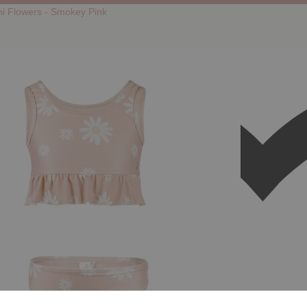
ni Flowers - Smokey Pink