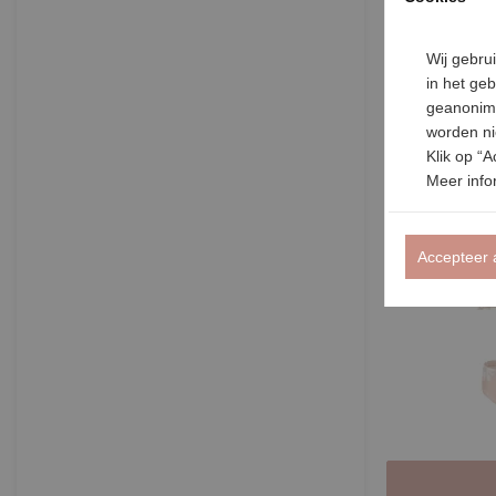
Wij gebru
in het ge
Koko Noko Biki
geanonimi
€ 27,99
worden nie
Bekijk produc
Klik op “A
Meer infor
Accepteer 