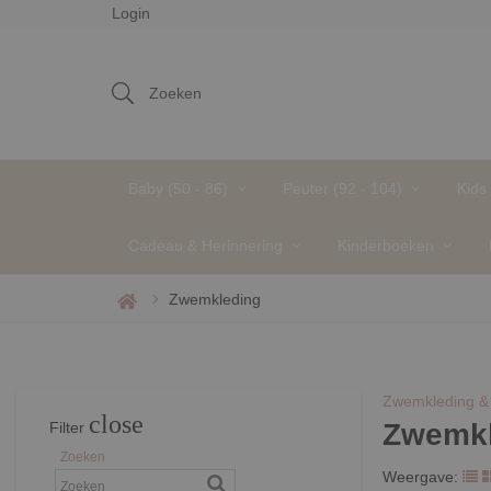
Login
 IN HUIS
Zoeken
Baby (50 - 86)
Peuter (92 - 104)
Kids
Cadeau & Herinnering
Kinderboeken
Zwemkleding
Zwemkleding & 
close
Zwemkl
Filter
Zoeken
Weergave: