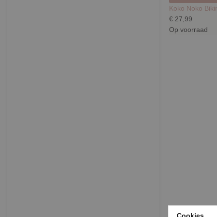
Koko Noko Biki
€ 27,99
Op voorraad
Cookies