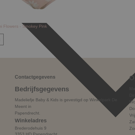
ni Flowers - Smokey Pink
t
O
Contactgegevens
Bedrijfsgegevens
Ma
Di
Madeliefje Baby & Kids is gevestigd op Winkelpark De
Wo
Meent in
Do
Papendrecht.
Vri
Winkeladres
Za
Brederodehuis 9
Zo
3353 HD Papendrecht