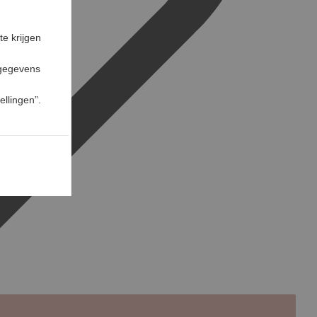
te krijgen
 gegevens
ellingen”.