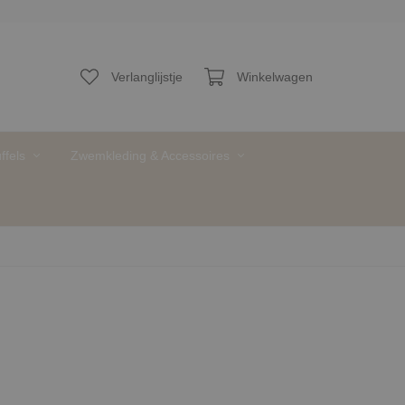
O
Verlanglijstje
Winkelwagen
ffels
Zwemkleding & Accessoires