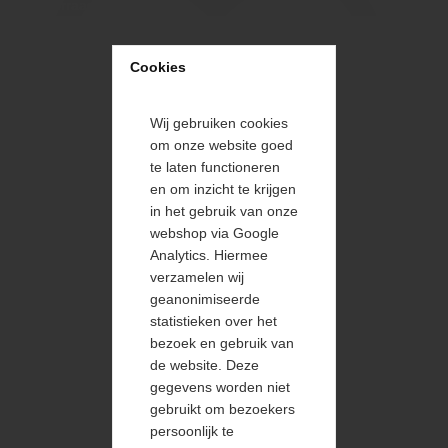
Op voorraad
Cookies
Wij gebruiken cookies
om onze website goed
te laten functioneren
en om inzicht te krijgen
in het gebruik van onze
webshop via Google
Analytics. Hiermee
verzamelen wij
geanonimiseerde
statistieken over het
bezoek en gebruik van
de website. Deze
gegevens worden niet
gebruikt om bezoekers
persoonlijk te